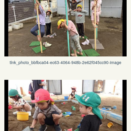
tlnk_photo_bbfbca04-ec63-4064-948b-2e62f045cc90-image